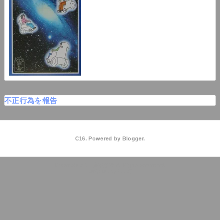
不正行為を報告
C16. Powered by
Blogger
.
C16高校物理
QooQ