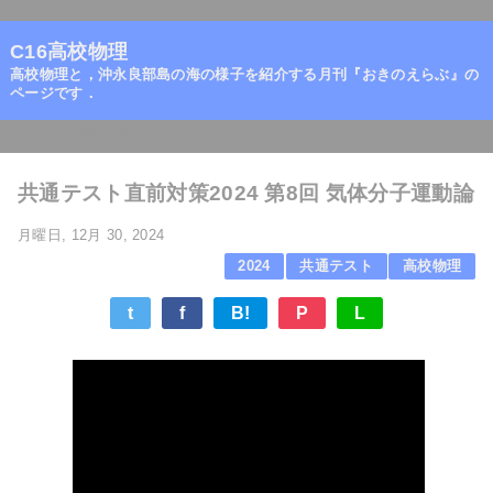
=
C16高校物理
高校物理と，沖永良部島の海の様子を紹介する月刊『おきのえらぶ』の
ページです．
ホーム
/
高校物理
/
共通テスト直前対策2024 第8回 気体分子運動論
月曜日, 12月 30, 2024
2024
共通テスト
高校物理
t
f
B!
P
L