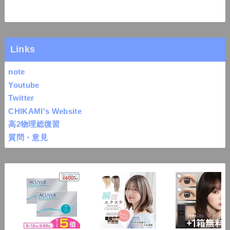
Links
note
Youtube
Twitter
CHIKAMI's Website
高2物理総復習
質問・意見