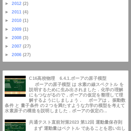
►
2012
(2)
►
2011
(4)
►
2010
(1)
►
2009
(1)
►
2008
(3)
►
2007
(27)
►
2006
(27)
C16高校物理 6.4.1.ボーアの原子模型
ボーアの原子模型 は 水素の線スペクトル を
説明するために生み出されました．化学の理解
にもつながるので，ボーアの仮定を整理して理
解するようにしましょう． ボーアは， 振動数
条件 と 量子条件 の２つを満たすような力学の模型を考えて
水素原子の構造を説明しました．ボーアの仮定の...
共通テスト直前対策2023 第12回 運動量保存則
まず 運動量はベクトル であることを思い出し