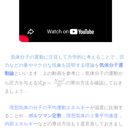
気体分子の運動に注目して力学的に考えることで，圧
力などの量やマクロな現象を説明する理論
を
気体分子運
動論
といいます．上の動画を参考に，気体分子の運動か
¯
¯
¯
¯
¯
2
N
m
v
=
ら圧力を与える式
p
の導出方法を確認しておき
3
V
ましょう．
理想気体の分子の平均運動エネルギー
が温度に比例す
ることや，
ボルツマン定数
，
理想気体の２乗平均速度
，
内部エネルギー
などの導出方法も１度見直しておきまし