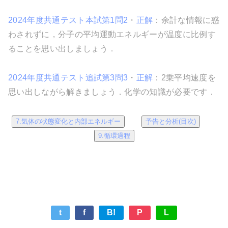
2024年度共通テスト本試第1問2
・
正解
：余計な情報に惑
わされずに，分子の平均運動エネルギーが温度に比例す
ることを思い出しましょう．
2024年度共通テスト追試第3問3
・
正解
：2乗平均速度を
思い出しながら解きましょう．化学の知識が必要です．
7.気体の状態変化と内部エネルギー
予告と分析(目次)
9.循環過程
t
f
B!
P
L