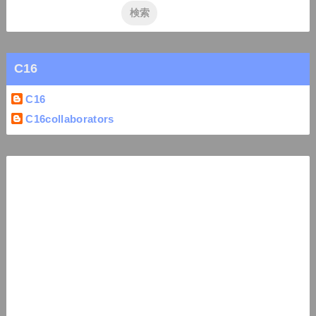
C16
C16
C16collaborators