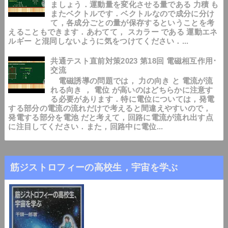
ましょう．運動量を変化させる量である 力積 も
またベクトルです．ベクトルなので成分に分け
て，各成分ごとの量が保存するということを考
えることもできます．あわてて， スカラー である 運動エネ
ルギー と混同しないように気をつけてください．...
共通テスト直前対策2023 第18回 電磁相互作用･
交流
電磁誘導の問題では， 力の向き と 電流が流
れる向き ， 電位 が高いのはどちらかに注意す
る必要があります．特に電位については，発電
する部分の電流の流れだけで考えると間違えやすいので，
発電する部分を電池 だと考えて，回路に電流が流れ出す点
に注目してください．また，回路中に電位...
筋ジストロフィーの高校生，宇宙を学ぶ