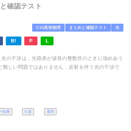
とめと確認テスト
C16高校物理
まとめと確認テスト
光
B!
P
L
．光の干渉は，光路差が波長の整数倍のときに強めあう
ど難しい問題ではありません．反射を伴う光の干渉で
ー効果
4.波
電荷