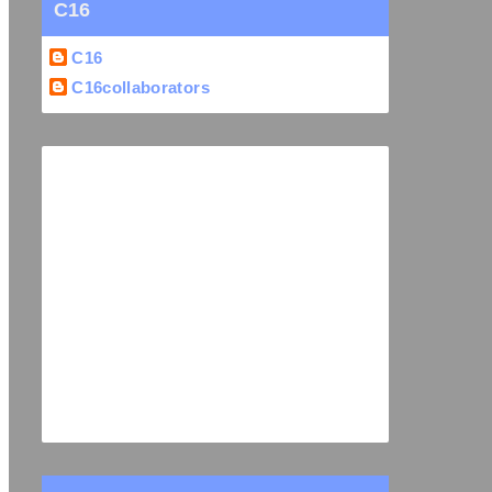
C16
C16
C16collaborators