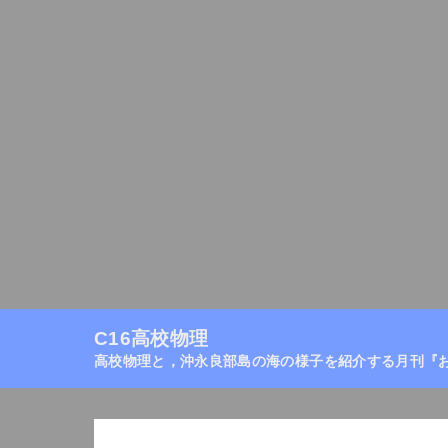
C16高校物理
高校物理目次
月刊『おきの
C16高校物理
高校物理と，沖永良部島の海の様子を紹介する月刊『
ホーム
/
光
/