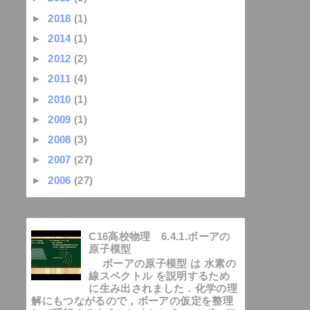
►
2018
(1)
►
2014
(1)
►
2012
(2)
►
2011
(4)
►
2010
(1)
►
2009
(1)
►
2008
(3)
►
2007
(27)
►
2006
(27)
C16高校物理 6.4.1.ボーアの
原子模型
ボーアの原子模型 は 水素の
線スペクトル を説明するため
に生み出されました．化学の理
解にもつながるので，ボーアの仮定を整理