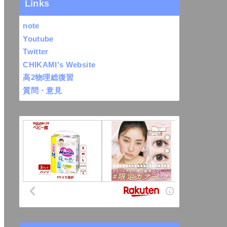
Links
note
Youtube
Twitter
CHIKAMI's Website
高2物理総復習
質問・意見