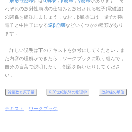
放射性崩壊
には
α崩壊
，
β崩壊
，
γ崩壊
があります．そ
れぞれの放射性崩壊の仕組みと放出される粒子(電磁波)
の関係を確認しましょう．なお，β崩壊には，陽子が陽
電子と中性子になる
逆β崩壊
などいくつかの種類があり
ます．
詳しい説明は下のテキストを参考にしてください．ま
た内容の理解ができたら，ワークブックに取り組んで，
自分の言葉で説明したり，例題を解いたりしてくださ
い．
質量数と原子量
6.20世紀以降の物理学
放射線の単位
テキスト
ワークブック