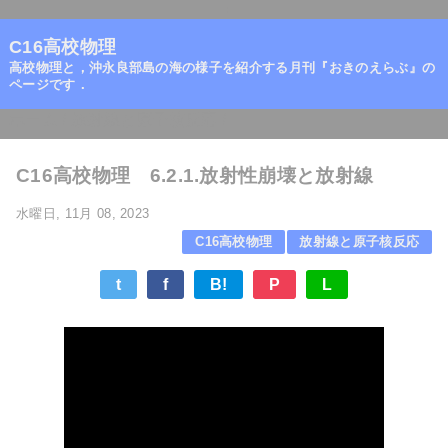
=
C16高校物理
高校物理と，沖永良部島の海の様子を紹介する月刊『おきのえらぶ』の
ページです．
ホーム
/
放射線と原子核反応
/
C16高校物理 6.2.1.放射性崩壊と放射線
水曜日, 11月 08, 2023
C16高校物理
放射線と原子核反応
t
f
B!
P
L