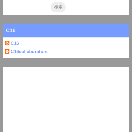
C16
C16
C16collaborators