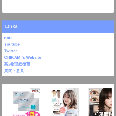
Links
note
Youtube
Twitter
CHIKAMI's Website
高2物理総復習
質問・意見