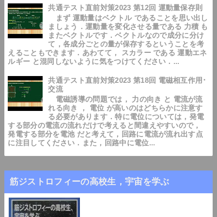
共通テスト直前対策2023 第12回 運動量保存則
まず 運動量はベクトル であることを思い出し
ましょう．運動量を変化させる量である 力積 も
またベクトルです．ベクトルなので成分に分け
て，各成分ごとの量が保存するということを考
えることもできます．あわてて， スカラー である 運動エネ
ルギー と混同しないように気をつけてください．...
共通テスト直前対策2023 第18回 電磁相互作用･
交流
電磁誘導の問題では， 力の向き と 電流が流
れる向き ， 電位 が高いのはどちらかに注意す
る必要があります．特に電位については，発電
する部分の電流の流れだけで考えると間違えやすいので，
発電する部分を電池 だと考えて，回路に電流が流れ出す点
に注目してください．また，回路中に電位...
筋ジストロフィーの高校生，宇宙を学ぶ