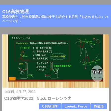
=
C16高校物理
高校物理と，沖永良部島の海の様子を紹介する月刊『おきのえらぶ』の
ページです．
ホーム
/
Lorentz Force
/
火曜日, 9月 27, 2022
C16物理学2022 5.5.6.ローレンツ力
C16物理学
Lorentz Force
静磁場