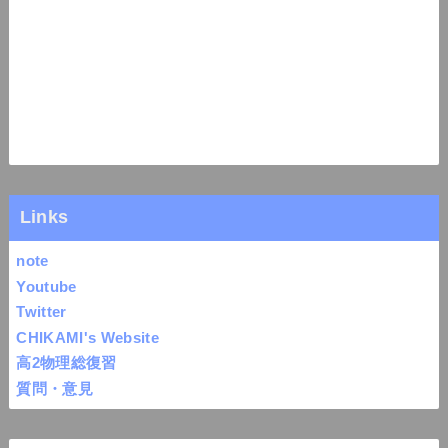
Links
note
Youtube
Twitter
CHIKAMI's Website
高2物理総復習
質問・意見