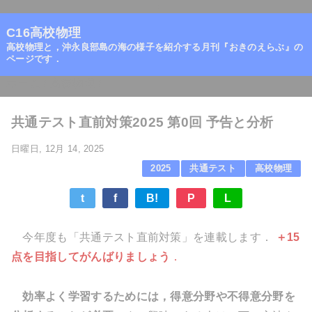
=
C16高校物理
高校物理と，沖永良部島の海の様子を紹介する月刊『おきのえらぶ』の
ページです．
ホーム
/
高校物理
/
共通テスト直前対策2025 第0回 予告と分析
日曜日, 12月 14, 2025
2025
共通テスト
高校物理
t
f
B!
P
L
今年度も「共通テスト直前対策」を連載します．
＋15
点を目指してがんばりましょう
．
効率よく学習するためには，得意分野や不得意分野を