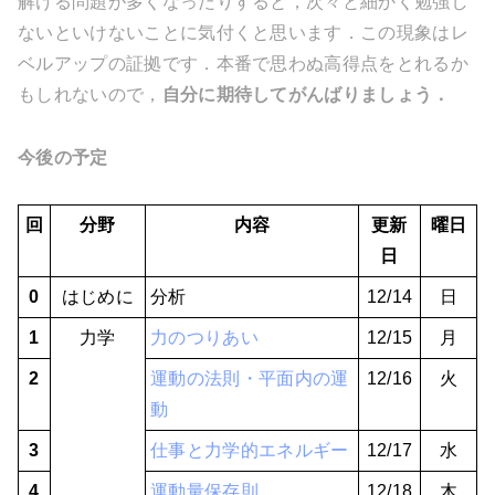
解ける問題が多くなったりすると，次々と細かく勉強し
ないといけないことに気付くと思います．この現象はレ
ベルアップの証拠です．本番で思わぬ高得点をとれるか
もしれないので，
自分に期待してがんばりましょう．
今後の予定
回
分野
内容
更新
曜日
日
0
はじめに
分析
12/14
日
1
力学
力のつりあい
12/15
月
2
運動の法則・平面内の運
12/16
火
動
3
仕事と力学的エネルギー
12/17
水
4
運動量保存則
12/18
木