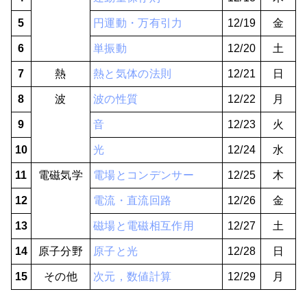
5
円運動・万有引力
12/19
金
6
単振動
12/20
土
7
熱
熱と気体の法則
12/21
日
8
波
波の性質
12/22
月
9
音
12/23
火
10
光
12/24
水
11
電磁気学
電場とコンデンサー
12/25
木
12
電流・直流回路
12/26
金
13
磁場と電磁相互作用
12/27
土
14
原子分野
原子と光
12/28
日
15
その他
次元，数値計算
12/29
月