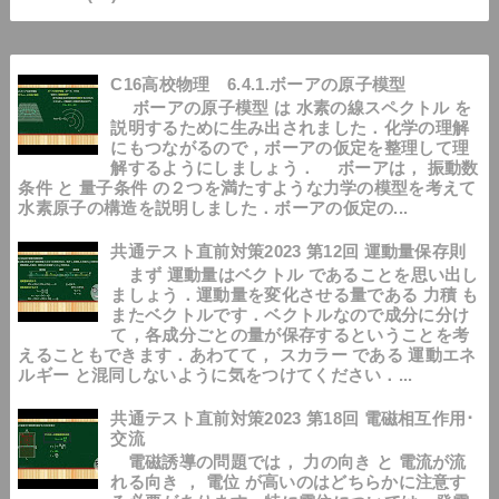
C16高校物理 6.4.1.ボーアの原子模型
ボーアの原子模型 は 水素の線スペクトル を
説明するために生み出されました．化学の理解
にもつながるので，ボーアの仮定を整理して理
解するようにしましょう． ボーアは， 振動数
条件 と 量子条件 の２つを満たすような力学の模型を考えて
水素原子の構造を説明しました．ボーアの仮定の...
共通テスト直前対策2023 第12回 運動量保存則
まず 運動量はベクトル であることを思い出し
ましょう．運動量を変化させる量である 力積 も
またベクトルです．ベクトルなので成分に分け
て，各成分ごとの量が保存するということを考
えることもできます．あわてて， スカラー である 運動エネ
ルギー と混同しないように気をつけてください．...
共通テスト直前対策2023 第18回 電磁相互作用･
交流
電磁誘導の問題では， 力の向き と 電流が流
れる向き ， 電位 が高いのはどちらかに注意す