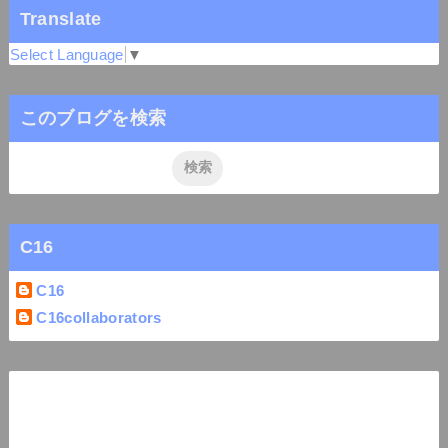
Translate
Select Language
▼
このブログを検索
C16
C16
C16collaborators