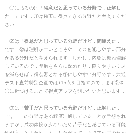
①に貼るのは「
得意だと思っている分野で，正解し
た．
」です．①は確実に得点できる分野だと考えてくだ
さい．
②は「
得意だと思っている分野だけど，間違えた．
」
です．②は理解が甘いところや，ミスを犯しやすい部分
がある分野だと考えられます．しかし，内容は概ね理解
しているので，理解をさらに深めたり，陥りやすいミス
を減らせば，得点源となる①にしやすい分野です．共通
テスト直前特別企画では+15点を目指すので，まず②を
①に近づけることで得点アップを狙いたいと思います．
③は「
苦手だと思っている分野だけど，正解した．
」
です．この分野はある程度理解していることが予想され
ますが，成功体験が少ないため苦手だと感じている可能
性が高いと思われます．したがって，得点アップのため