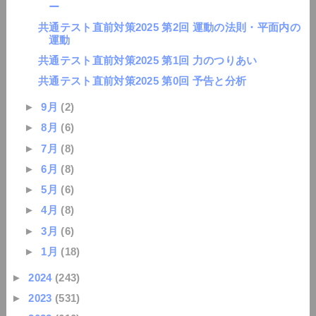
ー
共通テスト直前対策2025 第2回 運動の法則・平面内の
運動
共通テスト直前対策2025 第1回 力のつりあい
共通テスト直前対策2025 第0回 予告と分析
►
9月
(2)
►
8月
(6)
►
7月
(8)
►
6月
(8)
►
5月
(6)
►
4月
(8)
►
3月
(6)
►
1月
(18)
►
2024
(243)
►
2023
(531)