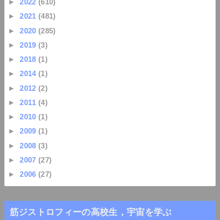
►
2022
(610)
►
2021
(481)
►
2020
(285)
►
2019
(3)
►
2018
(1)
►
2014
(1)
►
2012
(2)
►
2011
(4)
►
2010
(1)
►
2009
(1)
►
2008
(3)
►
2007
(27)
►
2006
(27)
筋ジストロフィーの高校生，宇宙を学ぶ