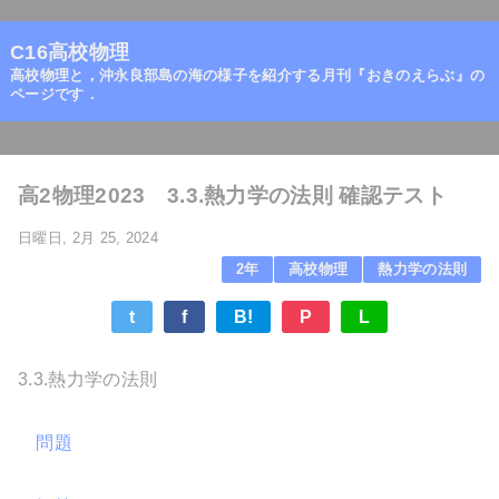
=
C16高校物理
高校物理と，沖永良部島の海の様子を紹介する月刊『おきのえらぶ』の
ページです．
ホーム
/
熱力学の法則
/
高2物理2023 3.3.熱力学の法則 確認テスト
日曜日, 2月 25, 2024
2年
高校物理
熱力学の法則
t
f
B!
P
L
3.3.熱力学の法則
問題