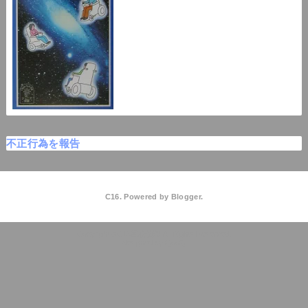
不正行為を報告
C16. Powered by
Blogger
.
C16高校物理
QooQ