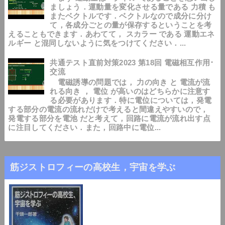
ましょう．運動量を変化させる量である 力積 も
またベクトルです．ベクトルなので成分に分け
て，各成分ごとの量が保存するということを考
えることもできます．あわてて， スカラー である 運動エネ
ルギー と混同しないように気をつけてください．...
共通テスト直前対策2023 第18回 電磁相互作用･
交流
電磁誘導の問題では， 力の向き と 電流が流
れる向き ， 電位 が高いのはどちらかに注意す
る必要があります．特に電位については，発電
する部分の電流の流れだけで考えると間違えやすいので，
発電する部分を電池 だと考えて，回路に電流が流れ出す点
に注目してください．また，回路中に電位...
筋ジストロフィーの高校生，宇宙を学ぶ