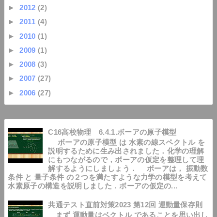
►
2012
(2)
►
2011
(4)
►
2010
(1)
►
2009
(1)
►
2008
(3)
►
2007
(27)
►
2006
(27)
C16高校物理 6.4.1.ボーアの原子模型
ボーアの原子模型 は 水素の線スペクトル を
説明するために生み出されました．化学の理解
にもつながるので，ボーアの仮定を整理して理
解するようにしましょう． ボーアは， 振動数
条件 と 量子条件 の２つを満たすような力学の模型を考えて
水素原子の構造を説明しました．ボーアの仮定の...
共通テスト直前対策2023 第12回 運動量保存則
まず 運動量はベクトル であることを思い出し