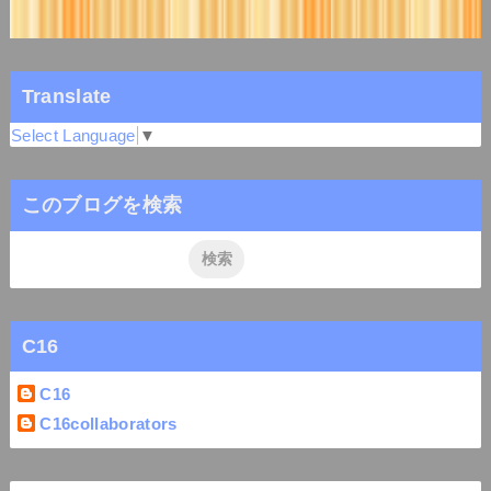
Translate
Select Language
▼
このブログを検索
C16
C16
C16collaborators