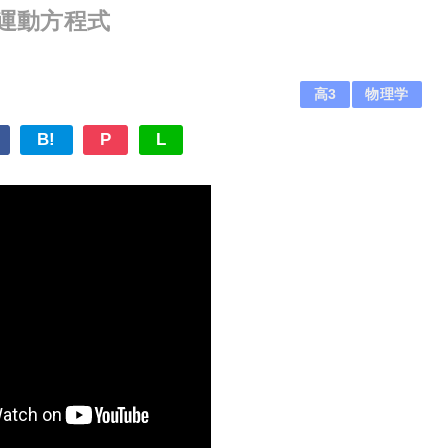
量と運動方程式
高3
物理学
B!
P
L