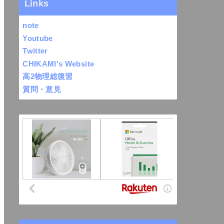
Links
note
Youtube
Twitter
CHIKAMI's Website
高2物理総復習
質問・意見