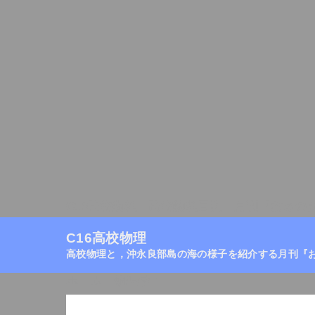
C16高校物理
高校物理目次
月刊『おきの
C16高校物理
高校物理と，沖永良部島の海の様子を紹介する月刊『
ホーム
/
物理学
/