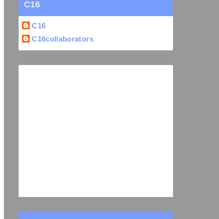
C16
C16
C16collaborators