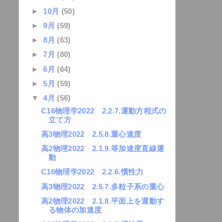
►
10月
(50)
►
9月
(59)
►
8月
(63)
►
7月
(80)
►
6月
(64)
►
5月
(59)
▼
4月
(56)
C16物理学2022 2.2.7.運動方程式の
立て方
高3物理2022 2.5.8.重心速度
高2物理2022 2.1.9.等加速度直線運
動
C16物理学2022 2.2.6.慣性力
高3物理2022 2.5.7.多粒子系の重心
高2物理2022 2.1.8.平面上を運動す
る物体の加速度