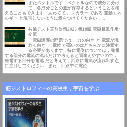
またベクトルです．ベクトルなので成分に分け
て，各成分ごとの量が保存するということを考
えることもできます．あわてて， スカラー である 運動エネ
ルギー と混同しないように気をつけてください．...
共通テスト直前対策2023 第18回 電磁相互作用･
交流
電磁誘導の問題では， 力の向き と 電流が流
れる向き ， 電位 が高いのはどちらかに注意す
る必要があります．特に電位については，発電
する部分の電流の流れだけで考えると間違えやすいので，
発電する部分を電池 だと考えて，回路に電流が流れ出す点
に注目してください．また，回路中に電位...
筋ジストロフィーの高校生，宇宙を学ぶ