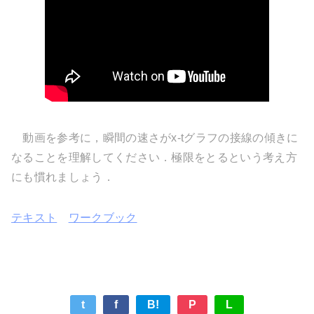
動画を参考に，瞬間の速さがx-tグラフの接線の傾きに
なることを理解してください．極限をとるという考え方
にも慣れましょう．
テキスト
ワークブック
t
f
B!
P
L