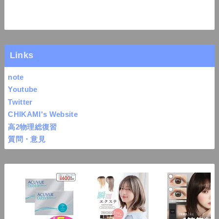
Links
note
Youtube
Twitter
CHIKAMI's Website
高2物理総復習
質問・意見