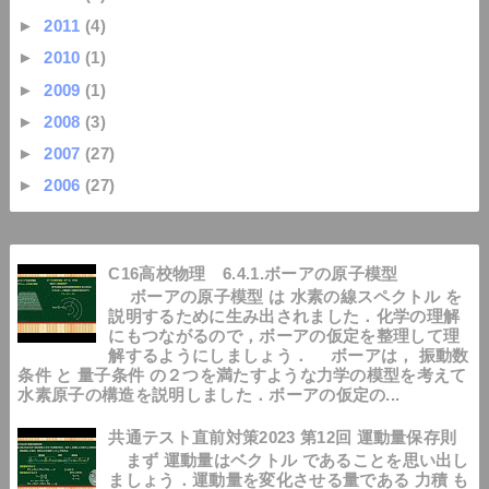
►
2011
(4)
►
2010
(1)
►
2009
(1)
►
2008
(3)
►
2007
(27)
►
2006
(27)
C16高校物理 6.4.1.ボーアの原子模型
ボーアの原子模型 は 水素の線スペクトル を
説明するために生み出されました．化学の理解
にもつながるので，ボーアの仮定を整理して理
解するようにしましょう． ボーアは， 振動数
条件 と 量子条件 の２つを満たすような力学の模型を考えて
水素原子の構造を説明しました．ボーアの仮定の...
共通テスト直前対策2023 第12回 運動量保存則
まず 運動量はベクトル であることを思い出し
ましょう．運動量を変化させる量である 力積 も