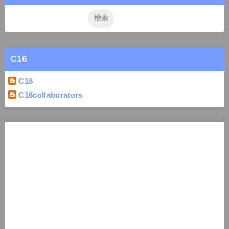
C16
C16
C16collaborators