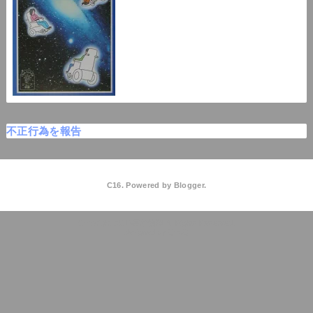
不正行為を報告
C16. Powered by
Blogger
.
C16高校物理
QooQ