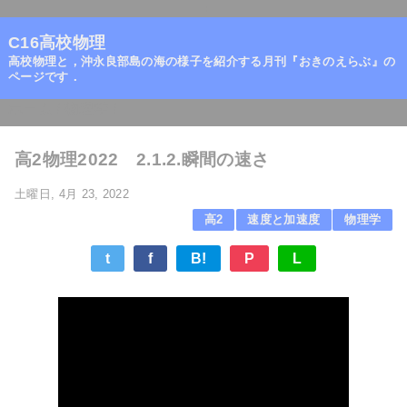
=
C16高校物理
高校物理と，沖永良部島の海の様子を紹介する月刊『おきのえらぶ』の
ページです．
ホーム
/
物理学
/
高2物理2022 2.1.2.瞬間の速さ
土曜日, 4月 23, 2022
高2
速度と加速度
物理学
t
f
B!
P
L