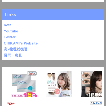
Links
note
Youtube
Twitter
CHIKAMI's Website
高2物理総復習
質問・意見