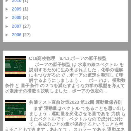
►
2010
(1)
►
2009
(1)
►
2008
(3)
►
2007
(27)
►
2006
(27)
C16高校物理 6.4.1.ボーアの原子模型
ボーアの原子模型 は 水素の線スペクトル を
説明するために生み出されました．化学の理解
にもつながるので，ボーアの仮定を整理して理
解するようにしましょう． ボーアは， 振動数
条件 と 量子条件 の２つを満たすような力学の模型を考えて
水素原子の構造を説明しました．ボーアの仮定の...
共通テスト直前対策2023 第12回 運動量保存則
まず 運動量はベクトル であることを思い出し
ましょう．運動量を変化させる量である 力積 も
またベクトルです．ベクトルなので成分に分け
て，各成分ごとの量が保存するということを考
えることもできます．あわてて， スカラー である 運動エネ