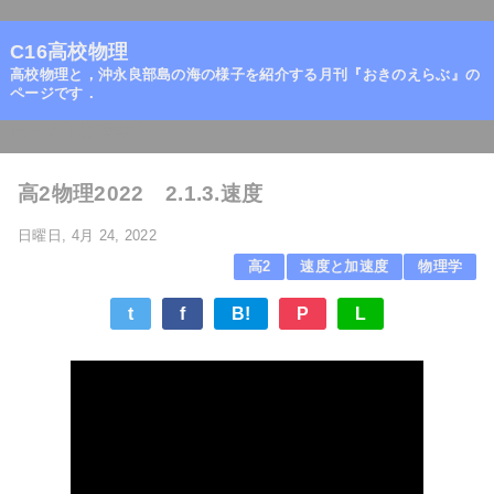
=
C16高校物理
高校物理と，沖永良部島の海の様子を紹介する月刊『おきのえらぶ』の
ページです．
ホーム
/
物理学
/
高2物理2022 2.1.3.速度
日曜日, 4月 24, 2022
高2
速度と加速度
物理学
t
f
B!
P
L