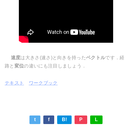
速度
は大きさ(速さ)と向きを持った
ベクトル
です．経
路と
変位
の違いにも注目しましょう．
テキスト
ワークブック
t
f
B!
P
L