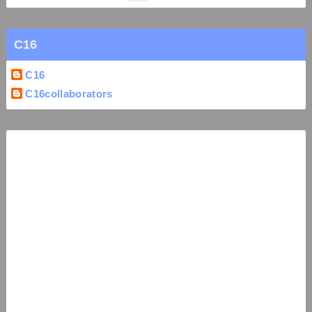
C16
C16
C16collaborators