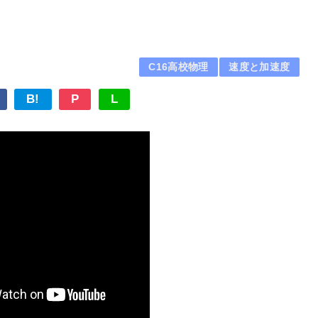
C16高校物理
速度と加速度
B!
P
L