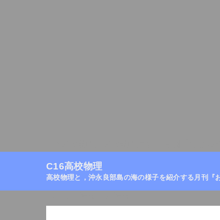
C16高校物理
高校物理目次
月刊『おきの
C16高校物理
高校物理と，沖永良部島の海の様子を紹介する月刊『
ホーム
/
速度と加速度
/