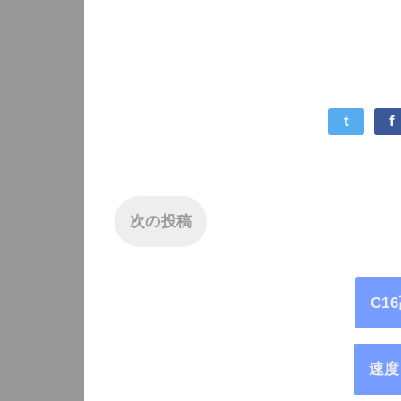
t
f
次の投稿
C1
速度