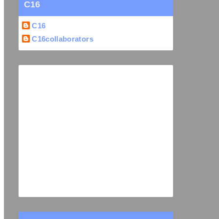
C16
C16
C16collaborators