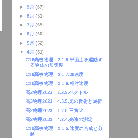
►
9月
(67)
►
8月
(51)
►
7月
(65)
►
6月
(60)
►
5月
(52)
▼
4月
(51)
C16高校物理 2.1.8.平面上を運動す
る物体の加速度
C16高校物理 2.1.7.加速度
C16高校物理 2.1.6.相対速度
高2物理2023 1.2.9.ベクトル
高3物理2023 4.3.5.光の反射と屈折
高2物理2023 1.2.8.三角比
高3物理2023 4.3.4.光速の測定
C16高校物理 2.1.5.速度の合成と分
解