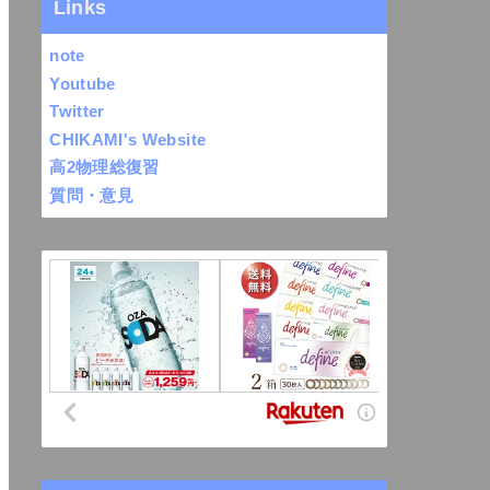
Links
note
Youtube
Twitter
CHIKAMI's Website
高2物理総復習
質問・意見