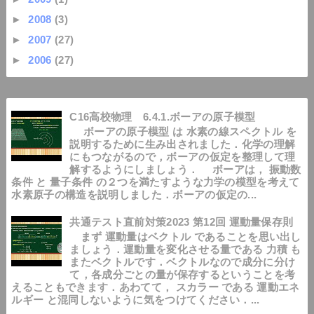
►
2008
(3)
►
2007
(27)
►
2006
(27)
C16高校物理 6.4.1.ボーアの原子模型
ボーアの原子模型 は 水素の線スペクトル を
説明するために生み出されました．化学の理解
にもつながるので，ボーアの仮定を整理して理
解するようにしましょう． ボーアは， 振動数
条件 と 量子条件 の２つを満たすような力学の模型を考えて
水素原子の構造を説明しました．ボーアの仮定の...
共通テスト直前対策2023 第12回 運動量保存則
まず 運動量はベクトル であることを思い出し
ましょう．運動量を変化させる量である 力積 も
またベクトルです．ベクトルなので成分に分け
て，各成分ごとの量が保存するということを考
えることもできます．あわてて， スカラー である 運動エネ
ルギー と混同しないように気をつけてください．...