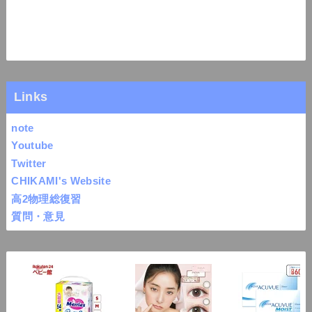
Links
note
Youtube
Twitter
CHIKAMI's Website
高2物理総復習
質問・意見