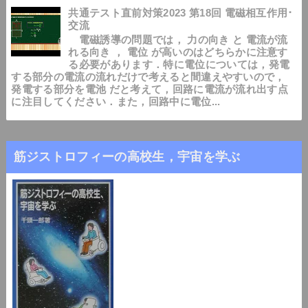
共通テスト直前対策2023 第18回 電磁相互作用･
交流
電磁誘導の問題では， 力の向き と 電流が流
れる向き ， 電位 が高いのはどちらかに注意す
る必要があります．特に電位については，発電
する部分の電流の流れだけで考えると間違えやすいので，
発電する部分を電池 だと考えて，回路に電流が流れ出す点
に注目してください．また，回路中に電位...
筋ジストロフィーの高校生，宇宙を学ぶ