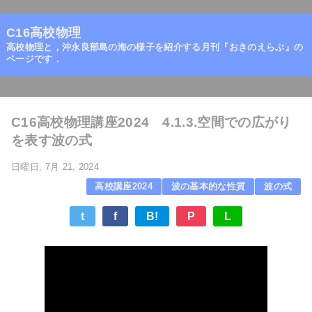
=
C16高校物理
高校物理と，沖永良部島の海の様子を紹介する月刊『おきのえらぶ』の
ページです．
ホーム
/
波の式
/
C16高校物理講座2024 4.1.3.空間での広がり
を表す波の式
日曜日, 7月 21, 2024
高校講座2024
波の基本的な性質
波の式
t
f
B!
P
L