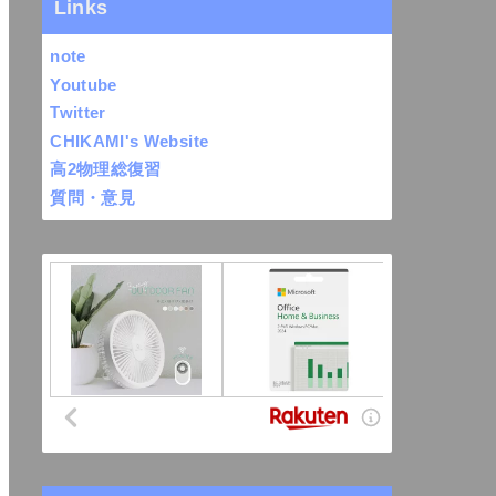
Links
note
Youtube
Twitter
CHIKAMI's Website
高2物理総復習
質問・意見