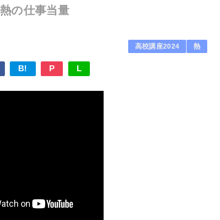
2.熱の仕事当量
高校講座2024
熱
B!
P
L