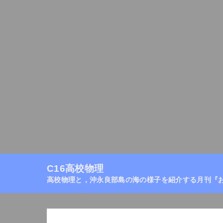
C16高校物理
高校物理目次
月刊『おきの
C16高校物理
高校物理と，沖永良部島の海の様子を紹介する月刊『
ホーム
/
熱
/