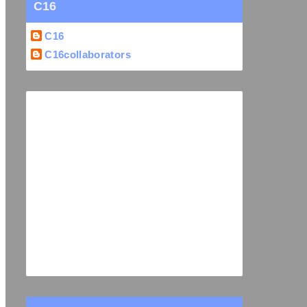
C16
C16
C16collaborators