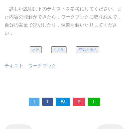
詳しい説明は下のテキストを参考にしてください．ま
た内容の理解ができたら，ワークブックに取り組んで，
自分の言葉で説明したり，例題を解いたりしてくださ
い．
水圧
2.力学
空気の抵抗
テキスト
ワークブック
t
f
B!
P
L