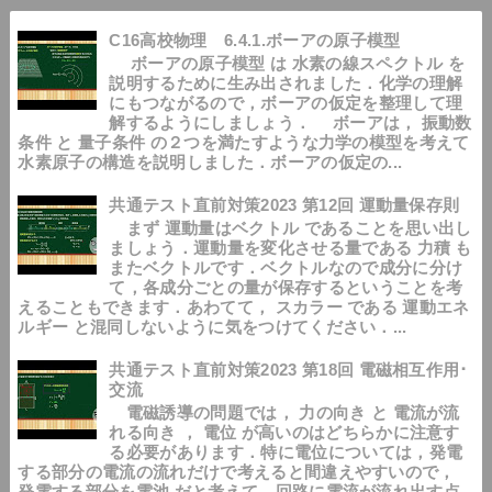
C16高校物理 6.4.1.ボーアの原子模型
ボーアの原子模型 は 水素の線スペクトル を
説明するために生み出されました．化学の理解
にもつながるので，ボーアの仮定を整理して理
解するようにしましょう． ボーアは， 振動数
条件 と 量子条件 の２つを満たすような力学の模型を考えて
水素原子の構造を説明しました．ボーアの仮定の...
共通テスト直前対策2023 第12回 運動量保存則
まず 運動量はベクトル であることを思い出し
ましょう．運動量を変化させる量である 力積 も
またベクトルです．ベクトルなので成分に分け
て，各成分ごとの量が保存するということを考
えることもできます．あわてて， スカラー である 運動エネ
ルギー と混同しないように気をつけてください．...
共通テスト直前対策2023 第18回 電磁相互作用･
交流
電磁誘導の問題では， 力の向き と 電流が流
れる向き ， 電位 が高いのはどちらかに注意す
る必要があります．特に電位については，発電
する部分の電流の流れだけで考えると間違えやすいので，
発電する部分を電池 だと考えて，回路に電流が流れ出す点