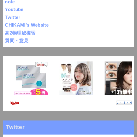
note
Youtube
Twitter
CHIKAMI's Website
高2物理総復習
質問・意見
Twitter