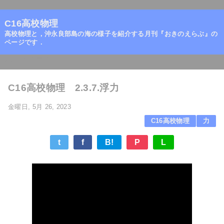
=
C16高校物理
高校物理と，沖永良部島の海の様子を紹介する月刊『おきのえらぶ』の
ページです．
ホーム
/
力
/
C16高校物理 2.3.7.浮力
金曜日, 5月 26, 2023
C16高校物理
力
t
f
B!
P
L