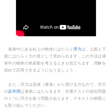
液体中にある柱上の物体にはたらく
浮力
は，上面と下
面にはたらく力の差として求められます．この方法は液
体中の物体の単振動を考えるときも役立ちます．理解を
深めて応用できるようになりましょう．
また，浮力は流体（液体）から受ける力なので，浮力
の
反作用
は液体にはたらきます．共通テストの頻出問題
の１つに浮力を扱う問題があります．テキストの例題に
も取り組んでください．