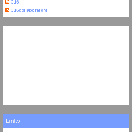
C16
C16collaborators
Links