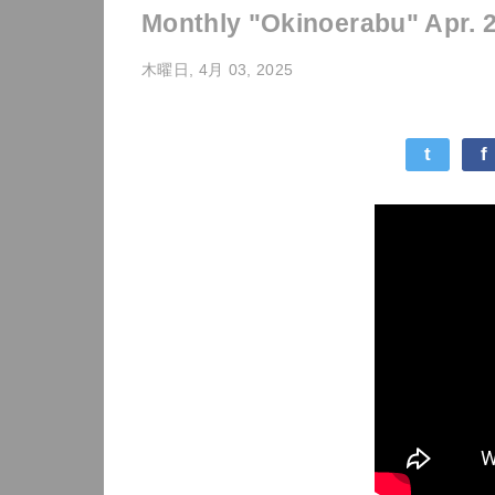
Monthly "Okinoerabu" Apr. 
木曜日, 4月 03, 2025
t
f