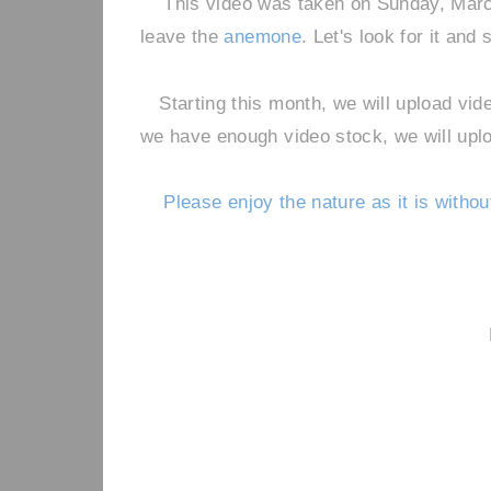
This video was taken on Sunday, Mar
leave the
anemone
. Let's look for it and
Starting this month, we will upload vide
we have enough video stock, we will upl
Please enjoy the nature as it is withou