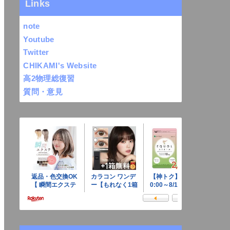
Links
note
Youtube
Twitter
CHIKAMI's Website
高2物理総復習
質問・意見