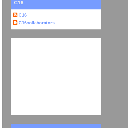
C16
C16
C16collaborators