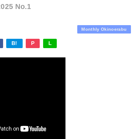
2025 No.1
Monthly Okinoerabu
B!
P
L