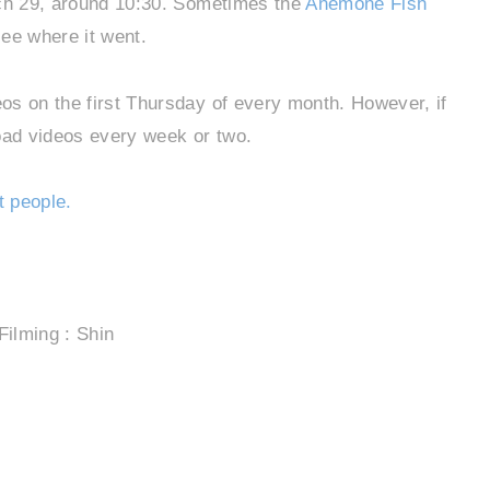
ch 29, around 10:30. Sometimes the
Anemone Fish
 see where it went.
os on the first Thursday of every month. However, if
oad videos every week or two.
t people.
Filming : Shin