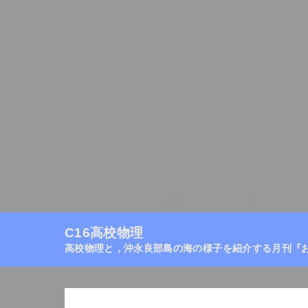
C16高校物理
高校物理目次
月刊『おきの
C16高校物理
高校物理と，沖永良部島の海の様子を紹介する月刊『
ホーム
/
Monthly Okinoerabu
/