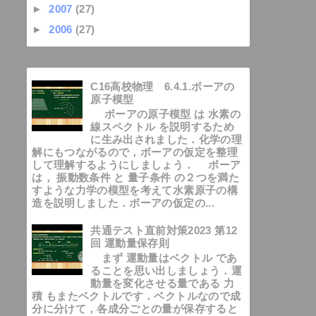
►
2007
(27)
►
2006
(27)
C16高校物理 6.4.1.ボーアの
原子模型
ボーアの原子模型 は 水素の
線スペクトル を説明するため
に生み出されました．化学の理
解にもつながるので，ボーアの仮定を整理
して理解するようにしましょう． ボーア
は， 振動数条件 と 量子条件 の２つを満た
すような力学の模型を考えて水素原子の構
造を説明しました．ボーアの仮定の...
共通テスト直前対策2023 第12
回 運動量保存則
まず 運動量はベクトル であ
ることを思い出しましょう．運
動量を変化させる量である 力
積 もまたベクトルです．ベクトルなので成
分に分けて，各成分ごとの量が保存すると