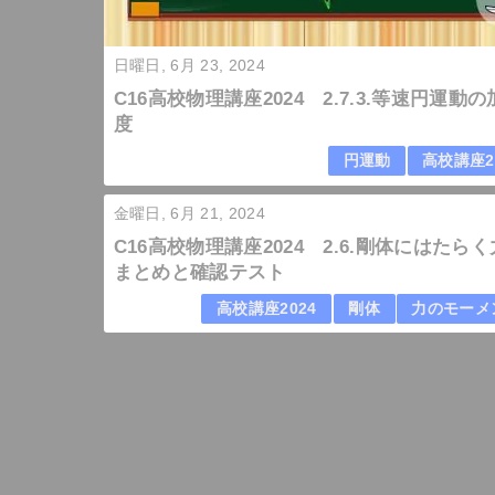
日曜日, 6月 23, 2024
C16高校物理講座2024 2.7.3.等速円運動
度
円運動
高校講座2
金曜日, 6月 21, 2024
C16高校物理講座2024 2.6.剛体にはた
まとめと確認テスト
高校講座2024
剛体
力のモーメ